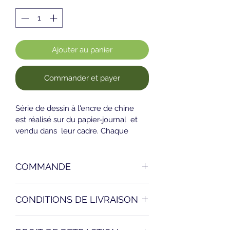
Ajouter au panier
Commander et payer
Série de dessin à l'encre de chine 
est réalisé sur du papier-journal  et 
vendu dans  leur cadre. Chaque 
dessin peut-être vendu 
séparemment. Le prix repris est par 
dessin encadré.
COMMANDE
L’acheteur est invité à sélectionner 
CONDITIONS DE LIVRAISON
les produits de votre choix sur le Site 
et à les placer dans le panier virtuel 
Les livraisons sont faites à l’adresse 
en cliquant sur le bouton "Ajouter au 