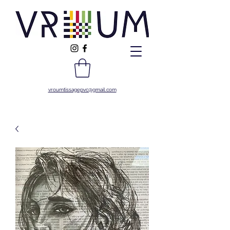
vroumtissagepvc@gmail.com