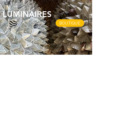
LUMINAIRES
BOUTIQUE
LUMINAIRES
CR
ATION DE LAMPES EN
É
PAPIER
S'offrir une lampe KOKOT de VROUM :
c’est amener un peu de
poésie
, d'
enfance
chez soi.