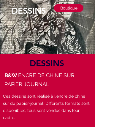
DESSINS
Boutique
DESSINS
B&W
ENCRE DE CHINE SUR
PAPIER JOURNAL
Ces dessins sont réalisé à l'encre de chine
sur du papier-journal. Différents formats sont
disponibles, tous sont vendus dans leur
cadre.