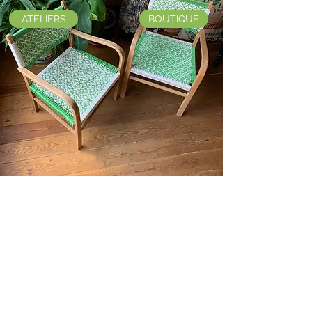
ATELIERS
BOUTIQUE
ASSISES
DES MEUBLES
100%
UNIQUES
DELICIEUSEMENT COLORÉS
S'offrir un fauteuil VROUM :