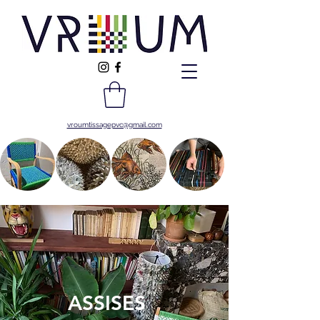
vroumtissagepvc@gmail.com
ASSISES