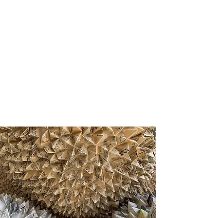
c’est réduire l’
empreinte écologique
c'est s’inscrire dans un mouvement
d’
upcycling
c’est accueillir chez soi un peu d’
artisanat
,
d’enfance, de voyage, …
Contactez VROUM pour une
valorisation
sur mesure
ou participer à un
atelier