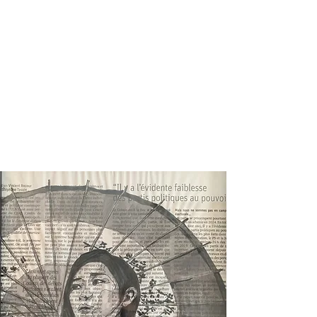
Cette suspension réalisée à partir d'une
lanterne en papier et de
cocottes
fabriquée
avec patience, ... Le papier est traité avec de
la paraffine pour solidifier les cocottes et
renforcer la translucidité: papier-calque,
journaux, partition de musique, ....
Choisissez ce qui vous plait à la
taille
qui
correspond à votre chez-vous!