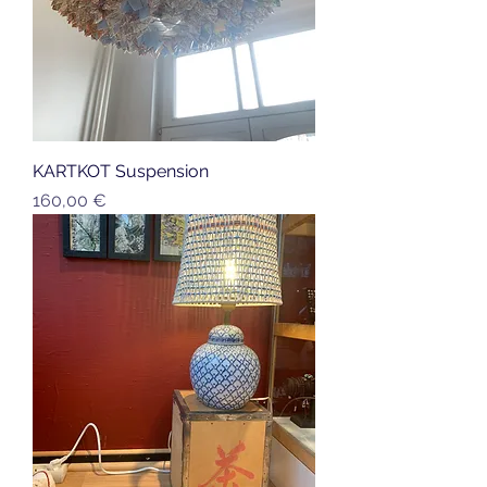
KARTKOT Suspension
Prix
160,00 €