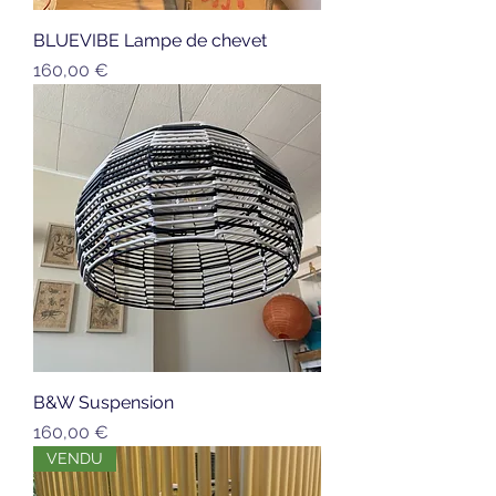
BLUEVIBE Lampe de chevet
Prix
160,00 €
B&W Suspension
Prix
160,00 €
VENDU