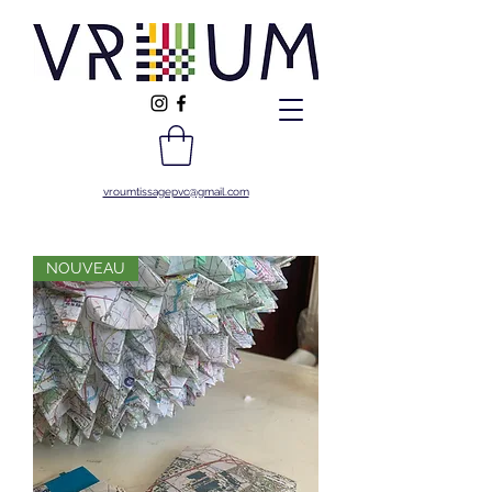
vroumtissagepvc@gmail.com
NOUVEAU