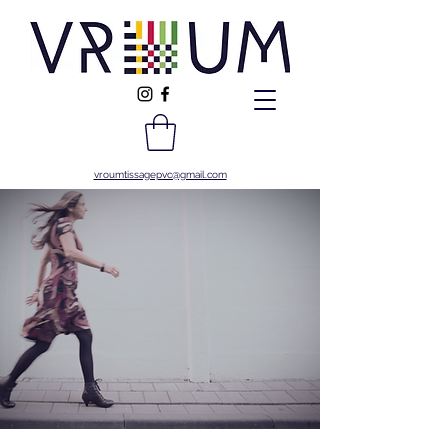
vroumtissagepvc@gmail.com