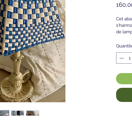
160,0
Cet abat
s'harmo
de lamp
​Dimens
lampe 
Quantit
(l'abat-
individ