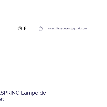
vroumtissagepvc@gmail.com
SPRING Lampe de
et