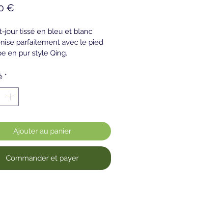
Prix
0 €
-jour tissé en bleu et blanc 
nise parfaitement avec le pied 
e en pur style Qing. 
ions: abat-jour 25 cm hauteur 
50 cm
é
*
jour peut être acheté 
uellement)
Ajouter au panier
Commander et payer