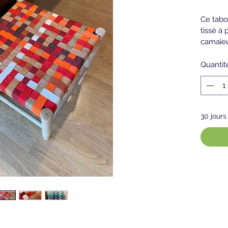
Ce tabou
tissé à 
camaïeu
Quantit
30 jour