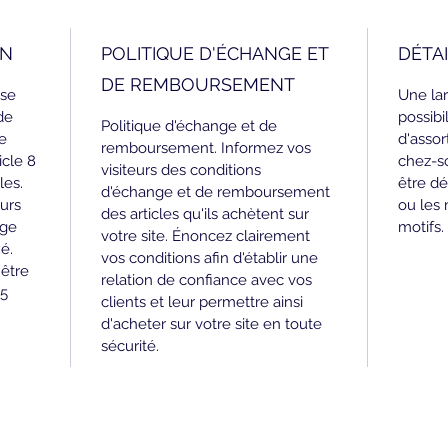
ON
POLITIQUE D'ÉCHANGE ET
DÉTAI
DE REMBOURSEMENT
sse 
Une la
de 
possibi
Politique d'échange et de 
e 
d'assor
remboursement. Informez vos 
cle 8 
chez-s
visiteurs des conditions 
es. 
être dé
d'échange et de remboursement 
urs 
ou les
des articles qu'ils achètent sur 
ège 
motifs.
votre site. Énoncez clairement 
é. 
vos conditions afin d'établir une 
être 
relation de confiance avec vos 
 5 
clients et leur permettre ainsi 
d'acheter sur votre site en toute 
sécurité.