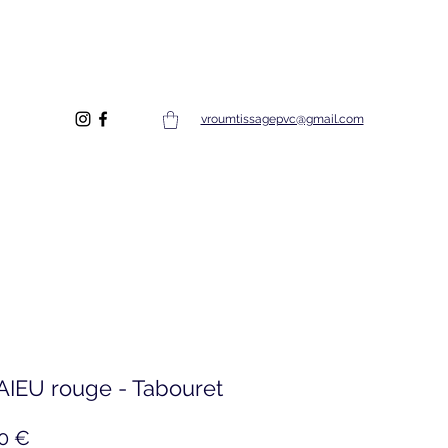
vroumtissagepvc@gmail.com
IEU rouge - Tabouret
Prix
0 €