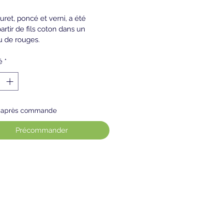
ret, poncé et verni, a été 
partir de fils coton dans un 
 de rouges. 
é
*
s après commande
Précommander