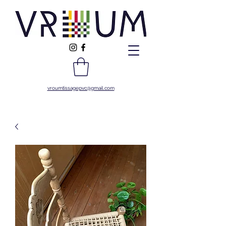
vroumtissagepvc@gmail.com