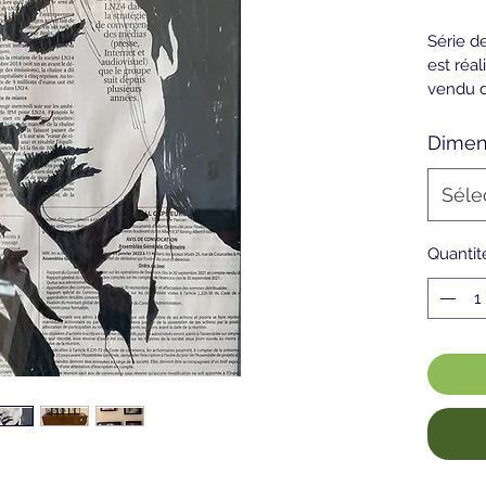
Série de
est réal
vendu d
peut-êt
repris e
Dimen
Séle
Quantit