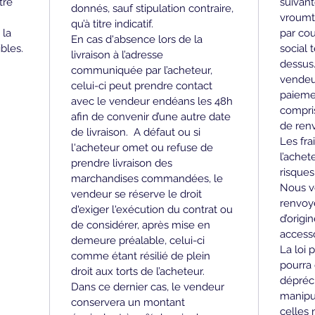
tre 
suivant
donnés, sauf stipulation contraire, 
 
vroumt
qu’à titre indicatif. 
 la 
par cou
En cas d'absence lors de la 
bles.
social 
livraison à l’adresse 
dessus.
communiquée par l’acheteur, 
vendeu
celui-ci peut prendre contact 
paiemen
avec le vendeur endéans les 48h 
compris
afin de convenir d’une autre date 
de renv
de livraison.  A défaut ou si 
Les fra
l'acheteur omet ou refuse de 
l’achet
prendre livraison des 
risques 
marchandises commandées, le 
Nous v
vendeur se réserve le droit 
renvoy
d'exiger l'exécution du contrat ou 
d’origi
de considérer, après mise en 
accesso
demeure préalable, celui-ci 
La loi 
comme étant résilié de plein 
pourra
droit aux torts de l’acheteur.  
dépréci
Dans ce dernier cas, le vendeur 
manipul
conservera un montant 
celles 