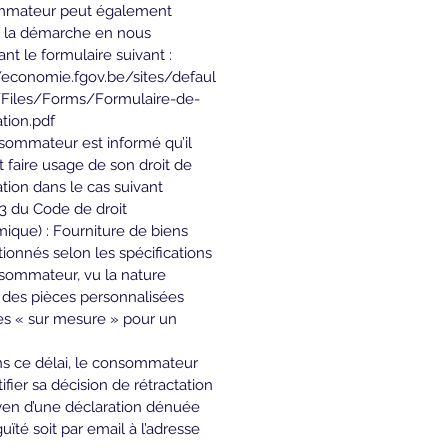
mateur peut également 
r la démarche en nous 
nt le formulaire suivant : 
//economie.fgov.be/sites/defaul
s/Files/Forms/Formulaire-de-
ation.pdf
sommateur est informé qu’il 
 faire usage de son droit de 
ation dans le cas suivant 
.53 du Code de droit 
que) : Fourniture de biens 
ionnés selon les spécifications 
sommateur, vu la nature 
 des pièces personnalisées 
es « sur mesure » pour un 
s ce délai, le consommateur 
tifier sa décision de rétractation 
en d’une déclaration dénuée 
uïté soit par email à l’adresse 