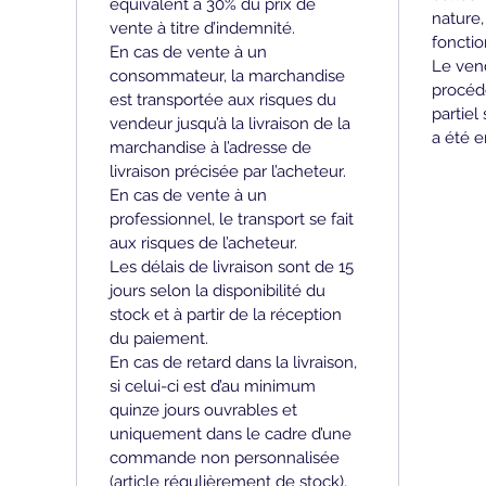
équivalent à 30% du prix de 
nature,
vente à titre d’indemnité.
foncti
En cas de vente à un 
Le vend
consommateur, la marchandise 
procéd
est transportée aux risques du 
partiel
vendeur jusqu’à la livraison de la 
a été 
marchandise à l’adresse de 
livraison précisée par l’acheteur. 
En cas de vente à un 
professionnel, le transport se fait 
aux risques de l’acheteur.
Les délais de livraison sont de 15 
jours selon la disponibilité du 
stock et à partir de la réception 
du paiement.
En cas de retard dans la livraison, 
si celui-ci est d’au minimum 
quinze jours ouvrables et 
uniquement dans le cadre d’une 
commande non personnalisée 
(article régulièrement de stock), 