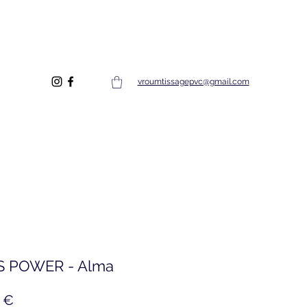
vroumtissagepvc@gmail.com
S POWER - Alma
Prix
 €