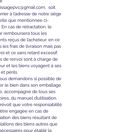
e 
issagepvc@gmail.com
,  soit 
rrier à l’adresse de notre siège 
telle que mentionnée ci-
 En cas de rétractation, le 
r remboursera tous les 
ts reçus de l’acheteur, en ce 
 les frais de livraison mais pas 
oi et ce sans retard excessif. 
is de renvoi sont à charge de 
eur et les biens voyagent à ses 
et périls. 
ous demandons si possible de 
er le bien dans son emballage 
ne, accompagné de tous ses 
ires, du manuel d’utilisation. 
prévoit que votre responsabilité 
 être engagée en cas de 
ation des biens résultant de 
ations des biens autres que 
nécessaires pour établir la 