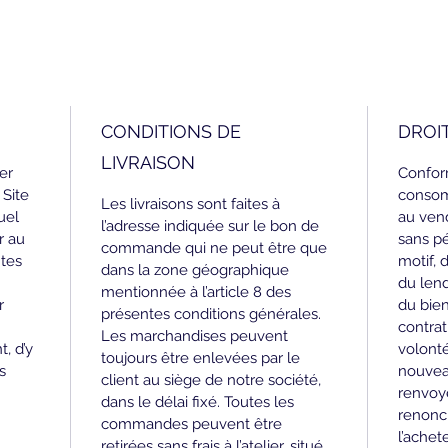
CONDITIONS DE
DROI
LIVRAISON
er 
Conform
 Site 
consomm
Les livraisons sont faites à 
uel 
au vend
l’adresse indiquée sur le bon de 
r au 
sans pé
commande qui ne peut être que 
tes 
motif, 
dans la zone géographique 
du lend
mentionnée à l’article 8 des 
r 
du bien
présentes conditions générales. 
contrat
Les marchandises peuvent 
, d’y 
volonté
toujours être enlevées par le 
s 
nouveau
client au siège de notre société, 
renvoye
dans le délai fixé. Toutes les 
renonci
commandes peuvent être 
l’achet
retirées sans frais à l’atelier, situé 