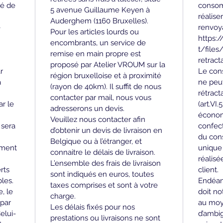
é de 
consom
5 avenue Guillaume Keyen à 
réalise
Auderghem (1160 Bruxelles).
 
renvoya
Pour les articles lourds ou 
 
https:
encombrants, un service de 
t/file
remise en main propre est 
retract
proposé par Atelier VROUM sur la 
r 
Le con
région bruxelloise et à proximité 
 
ne peut
(rayon de 40km). Il suffit de nous 
rétract
contacter par mail, nous vous 
r le 
(art.VI
adresserons un devis. 
économi
Veuillez nous contacter afin 
sera 
confect
d’obtenir un devis de livraison en 
du con
Belgique ou à l’étranger, et 
ment 
unique
connaitre le délais de livraison. 
réalisé
L’ensemble des frais de livraison 
rts 
client.
sont indiqués en euros, toutes 
les. 
Endéan
taxes comprises et sont à votre 
, le 
doit no
charge.
par 
au moy
Les délais fixés pour nos 
elui-
d’ambig
prestations ou livraisons ne sont 