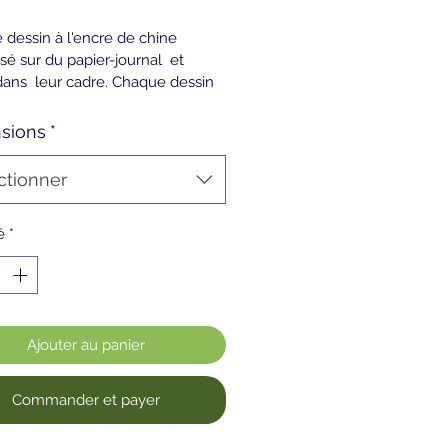
 dessin à l'encre de chine 
isé sur du papier-journal  et 
ans  leur cadre. Chaque dessin 
re vendu séparemment. Le prix 
st par dessin encadré.
sions
*
ctionner
é
*
Ajouter au panier
Commander et payer