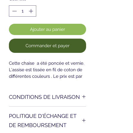
Ajouter au panier
Commander et payer
Cette chaise  a été poncée et vernie. 
L'assise est tissée en fil de coton de 
différentes couleurs . Le prix est par 
pièce, une pièce est terminée, mais 
trois autres sont en cours de tissage.
CONDITIONS DE LIVRAISON
Les livraisons sont faites à l’adresse 
POLITIQUE D'ÉCHANGE ET
indiquée sur le bon de commande 
qui ne peut être que dans la zone 
DE REMBOURSEMENT
géographique mentionnée à l’article 