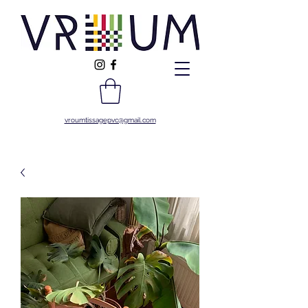
vroumtissagepvc@gmail.com