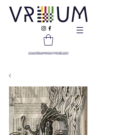
vroumtissagepvc@gmail.com