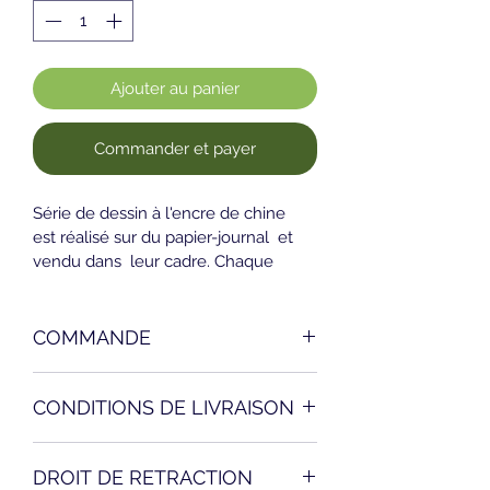
Ajouter au panier
Commander et payer
Série de dessin à l'encre de chine 
est réalisé sur du papier-journal  et 
vendu dans  leur cadre. Chaque 
dessin peut-être vendu 
séparemment. Le prix repris est par 
dessin encadré.
COMMANDE
L’acheteur est invité à sélectionner 
CONDITIONS DE LIVRAISON
les produits de votre choix sur le Site 
et à les placer dans le panier virtuel 
Les livraisons sont faites à l’adresse 
en cliquant sur le bouton "Ajouter au 
DROIT DE RETRACTION
indiquée sur le bon de commande 
panier". Toutes les photos présentes 