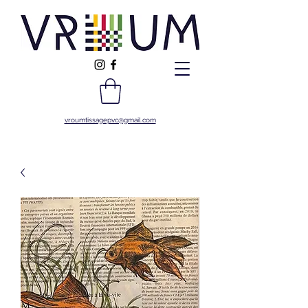
vroumtissagepvc@gmail.com