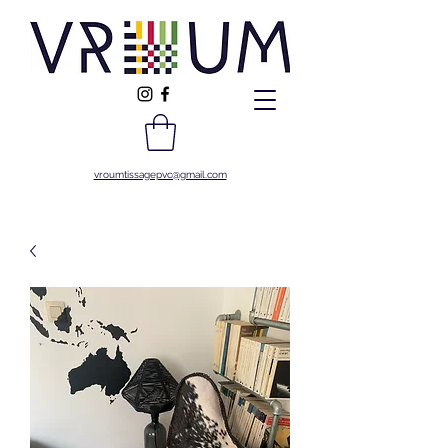
vroumtissagepvc@gmail.com