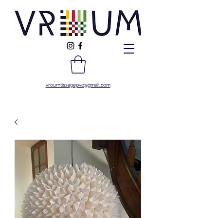
vroumtissagepvc@gmail.com